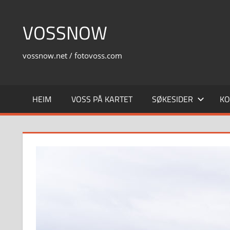
Skip
to
VOSSNOW
content
vossnow.net / fotovoss.com
HEIM
VOSS PÅ KARTET
SØKESIDER
KO