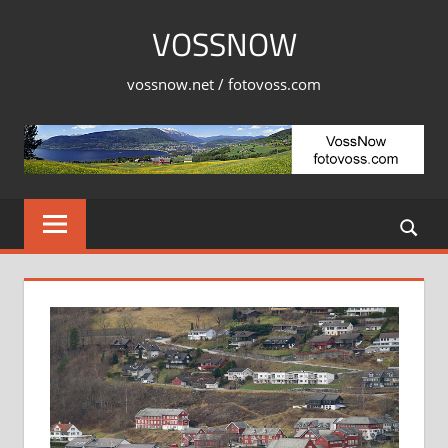
Skip
VOSSNOW
to
content
vossnow.net / fotovoss.com