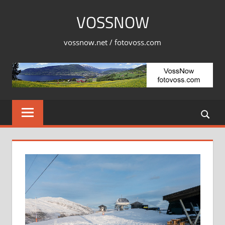
Skip
VOSSNOW
to
content
vossnow.net / fotovoss.com