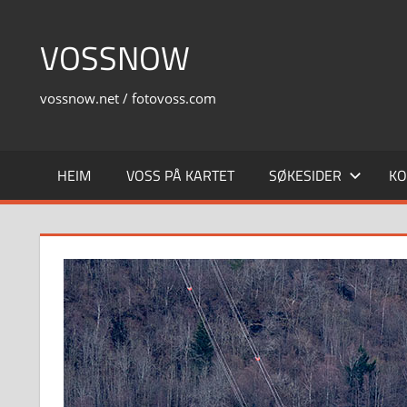
Skip
to
VOSSNOW
content
vossnow.net / fotovoss.com
HEIM
VOSS PÅ KARTET
SØKESIDER
KO