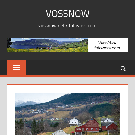
Skip
VOSSNOW
to
content
vossnow.net / fotovoss.com