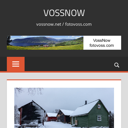
Skip
VOSSNOW
to
content
vossnow.net / fotovoss.com