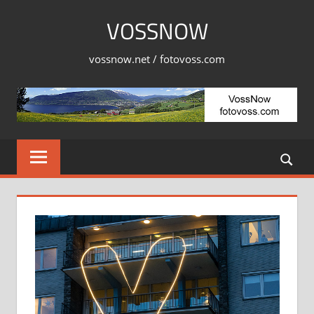
Skip
VOSSNOW
to
content
vossnow.net / fotovoss.com