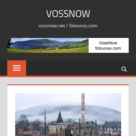
Skip
VOSSNOW
to
content
vossnow.net / fotovoss.com