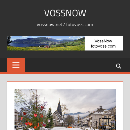
Skip
VOSSNOW
to
content
vossnow.net / fotovoss.com