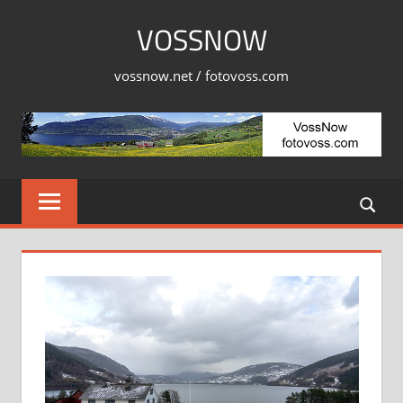
Skip
VOSSNOW
to
content
vossnow.net / fotovoss.com