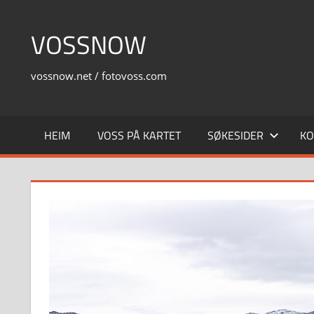
Skip
to
VOSSNOW
content
vossnow.net / fotovoss.com
HEIM
VOSS PÅ KARTET
SØKESIDER
KO