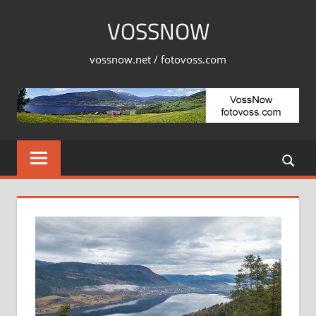
Skip
VOSSNOW
to
content
vossnow.net / fotovoss.com