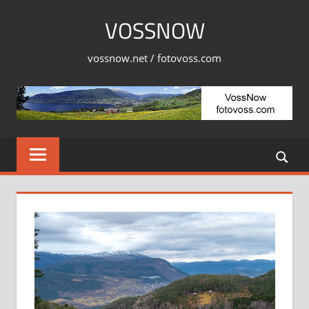
Skip
VOSSNOW
to
content
vossnow.net / fotovoss.com