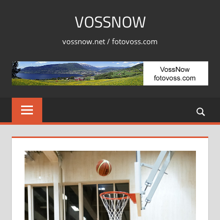
Skip
VOSSNOW
to
content
vossnow.net / fotovoss.com