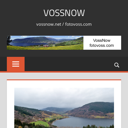
Skip
VOSSNOW
to
content
vossnow.net / fotovoss.com