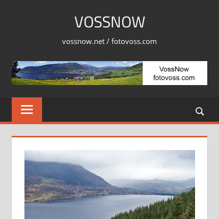
Skip
VOSSNOW
to
content
vossnow.net / fotovoss.com