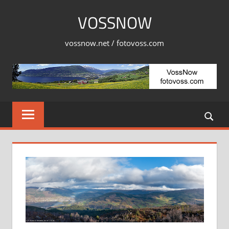
Skip
VOSSNOW
to
content
vossnow.net / fotovoss.com