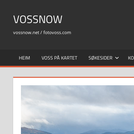
Skip
to
VOSSNOW
content
vossnow.net / fotovoss.com
HEIM
VOSS PÅ KARTET
SØKESIDER
KO