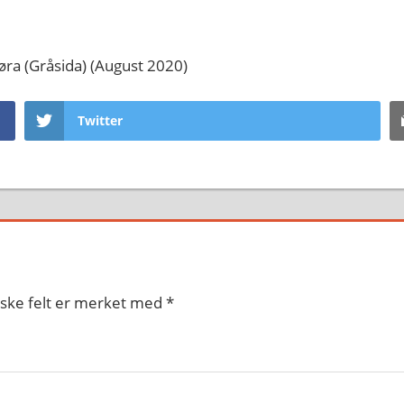
øra (Gråsida) (August 2020)
Twitter
iske felt er merket med
*