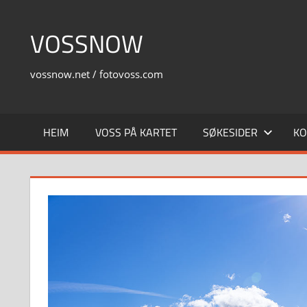
Skip
to
VOSSNOW
content
vossnow.net / fotovoss.com
HEIM
VOSS PÅ KARTET
SØKESIDER
KO