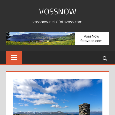
Skip
VOSSNOW
to
content
vossnow.net / fotovoss.com