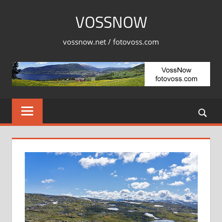
Skip
VOSSNOW
to
content
vossnow.net / fotovoss.com