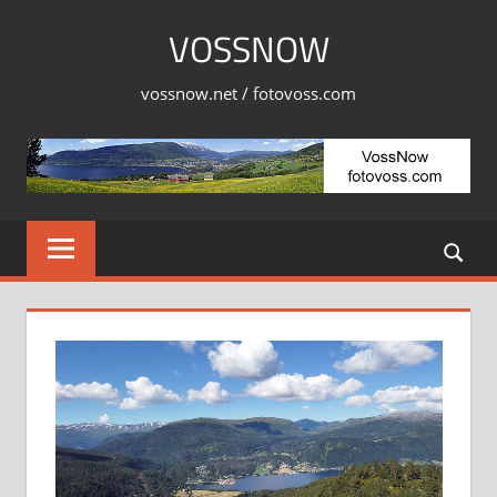
Skip
VOSSNOW
to
content
vossnow.net / fotovoss.com