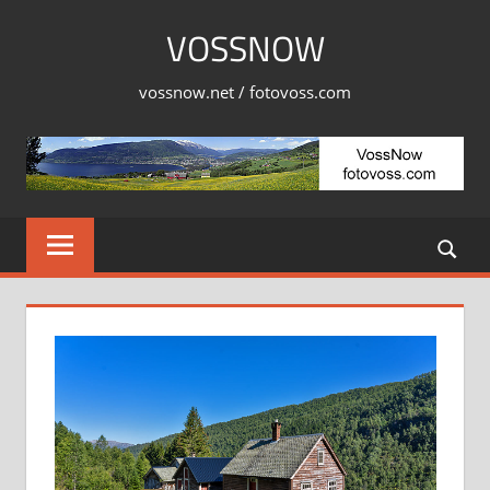
Skip
VOSSNOW
to
content
vossnow.net / fotovoss.com