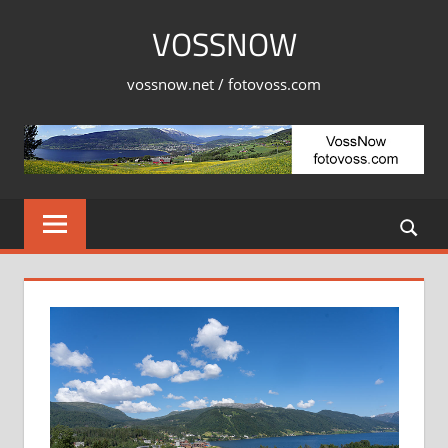
Skip
VOSSNOW
to
content
vossnow.net / fotovoss.com