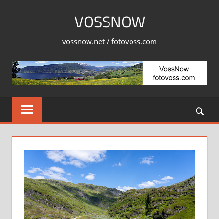
Skip
VOSSNOW
to
content
vossnow.net / fotovoss.com