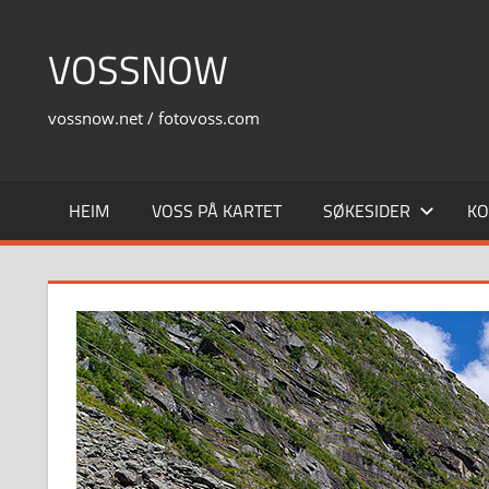
Skip
to
VOSSNOW
content
vossnow.net / fotovoss.com
HEIM
VOSS PÅ KARTET
SØKESIDER
KO