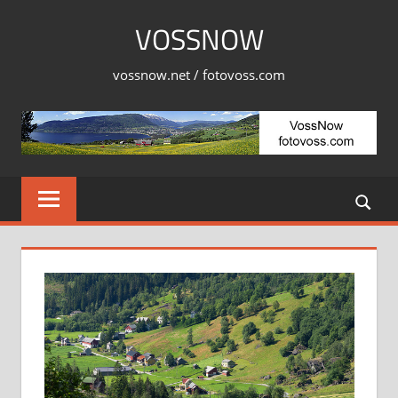
Skip
VOSSNOW
to
content
vossnow.net / fotovoss.com