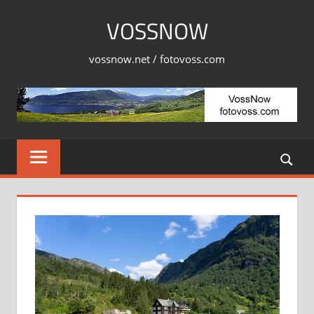
Skip
VOSSNOW
to
content
vossnow.net / fotovoss.com