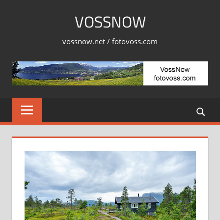
Skip
VOSSNOW
to
content
vossnow.net / fotovoss.com