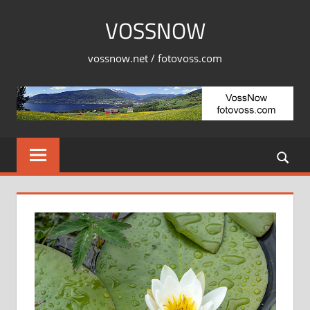
Skip
VOSSNOW
to
content
vossnow.net / fotovoss.com