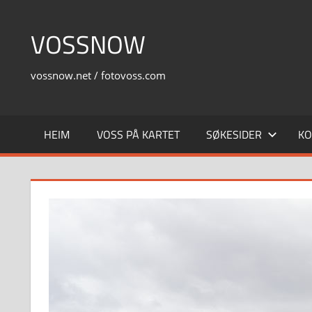
Skip
to
VOSSNOW
content
vossnow.net / fotovoss.com
HEIM
VOSS PÅ KARTET
SØKESIDER
KO