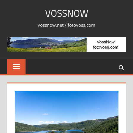
Skip
VOSSNOW
to
content
vossnow.net / fotovoss.com