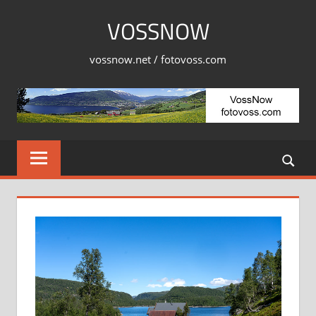
Skip
VOSSNOW
to
content
vossnow.net / fotovoss.com