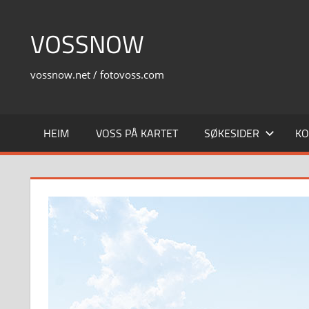
Skip
to
VOSSNOW
content
vossnow.net / fotovoss.com
HEIM
VOSS PÅ KARTET
SØKESIDER
KO