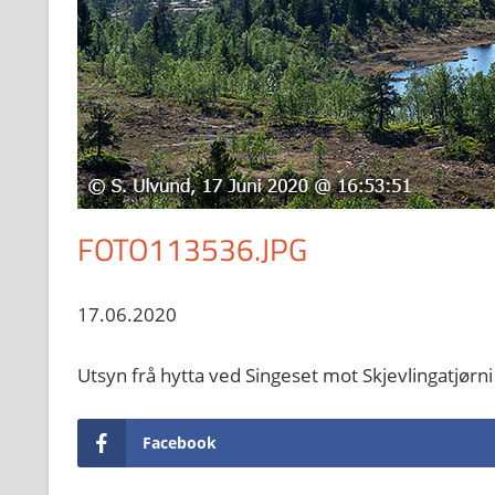
FOTO113536.JPG
17.06.2020
Utsyn frå hytta ved Singeset mot Skjevlingatjørn
Facebook