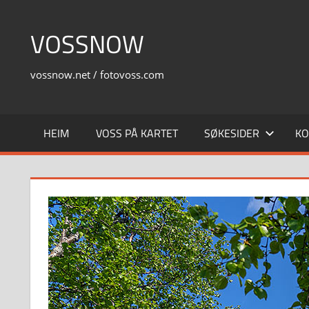
Skip
to
VOSSNOW
content
vossnow.net / fotovoss.com
HEIM
VOSS PÅ KARTET
SØKESIDER
KO