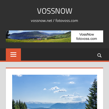
Skip
VOSSNOW
to
content
vossnow.net / fotovoss.com