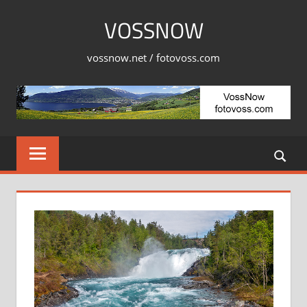
Skip
VOSSNOW
to
content
vossnow.net / fotovoss.com