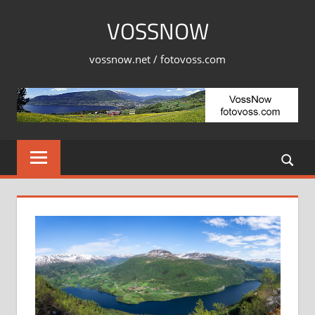
Skip
VOSSNOW
to
content
vossnow.net / fotovoss.com