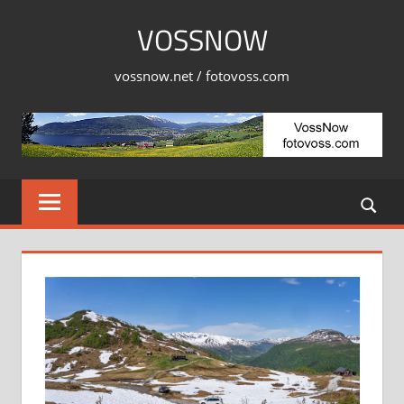
Skip
VOSSNOW
to
content
vossnow.net / fotovoss.com