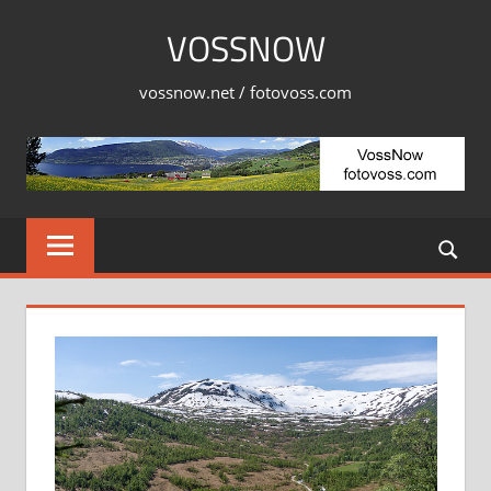
Skip
VOSSNOW
to
content
vossnow.net / fotovoss.com