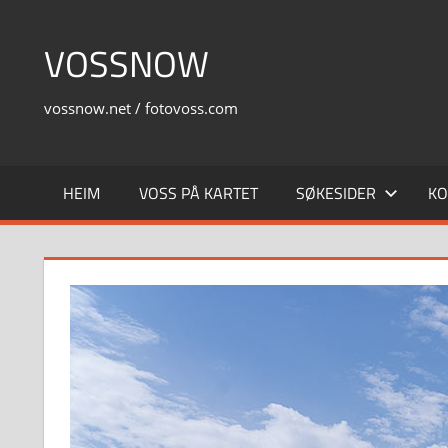
Skip
to
VOSSNOW
content
vossnow.net / fotovoss.com
HEIM
VOSS PÅ KARTET
SØKESIDER
KO