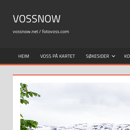
Skip
to
VOSSNOW
content
vossnow.net / fotovoss.com
HEIM
VOSS PÅ KARTET
SØKESIDER
KO