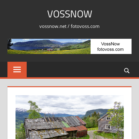
Skip
VOSSNOW
to
content
vossnow.net / fotovoss.com