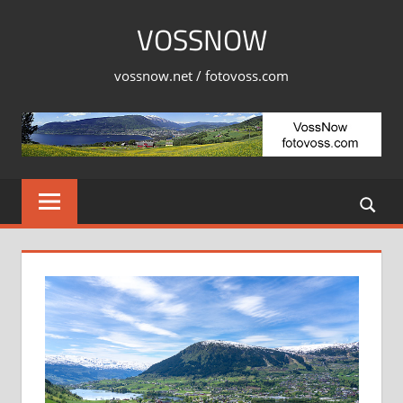
Skip
VOSSNOW
to
content
vossnow.net / fotovoss.com