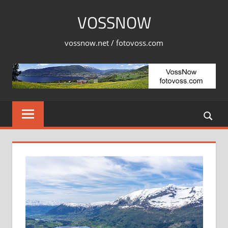
Skip
VOSSNOW
to
content
vossnow.net / fotovoss.com