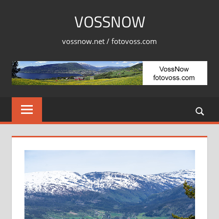
Skip
VOSSNOW
to
content
vossnow.net / fotovoss.com