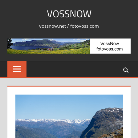
Skip
VOSSNOW
to
content
vossnow.net / fotovoss.com