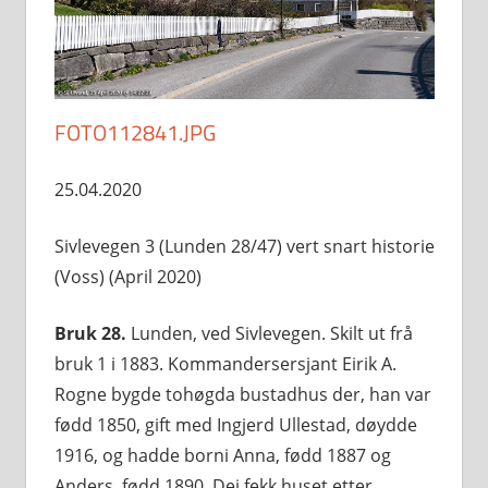
FOTO112841.JPG
25.04.2020
Sivlevegen 3 (Lunden 28/47) vert snart historie
(Voss) (April 2020)
Bruk 28.
Lunden, ved Sivlevegen. Skilt ut frå
bruk 1 i 1883. Kommandersersjant Eirik A.
Rogne bygde tohøgda bustadhus der, han var
fødd 1850, gift med Ingjerd Ullestad, døydde
1916, og hadde borni Anna, fødd 1887 og
Anders, fødd 1890. Dei fekk huset etter