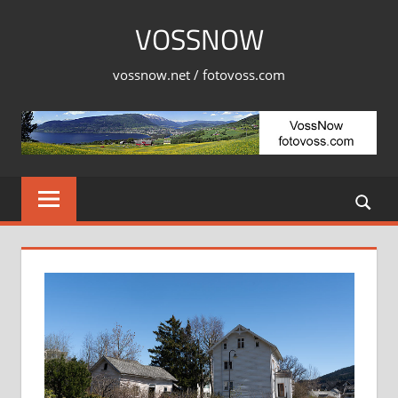
Skip
VOSSNOW
to
content
vossnow.net / fotovoss.com