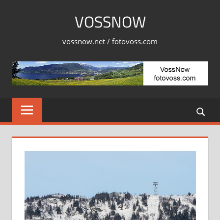
Skip
VOSSNOW
to
content
vossnow.net / fotovoss.com