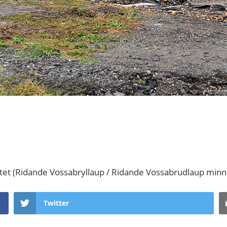
tet (Ridande Vossabryllaup / Ridande Vossabrudlaup minne
Twitter